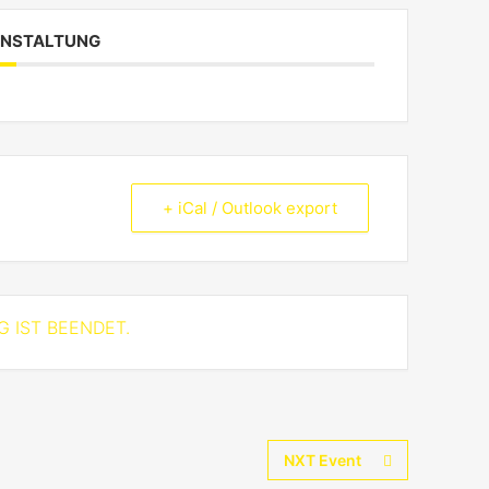
RANSTALTUNG
+ iCal / Outlook export
 IST BEENDET.
NXT Event