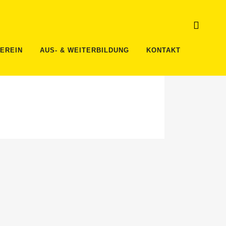
VEREIN
AUS- & WEITERBILDUNG
KONTAKT