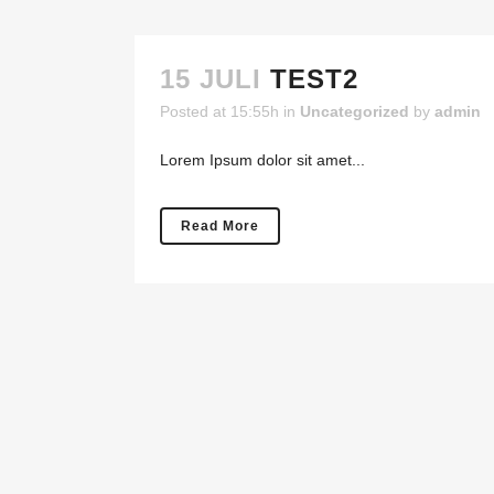
15 JULI
TEST2
Posted at 15:55h
in
Uncategorized
by
admin
Lorem Ipsum dolor sit amet...
Read More